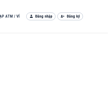
ẠP ATM / VÍ
Đăng nhập
Đăng ký