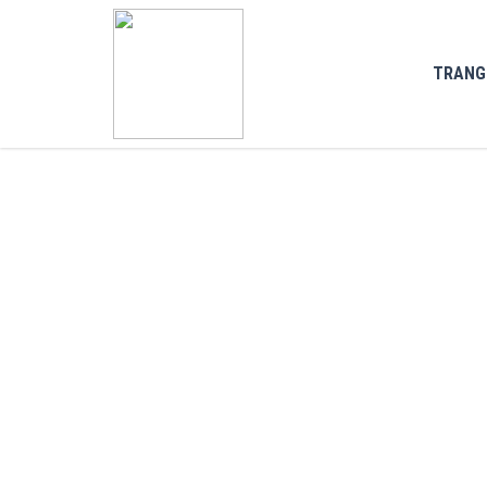
TRANG