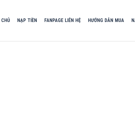
 CHỦ
NẠP TIỀN
FANPAGE LIÊN HỆ
HƯỚNG DẪN MUA
N