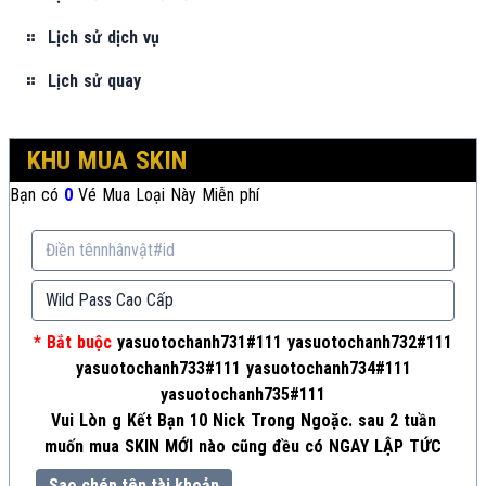
Lịch sử dịch vụ
Lịch sử quay
KHU MUA SKIN
Bạn có
0
Vé Mua Loại Này Miễn phí
* Bắt buộc
yasuotochanh731#111 yasuotochanh732#111
yasuotochanh733#111 yasuotochanh734#111
yasuotochanh735#111
Vui Lòn g Kết Bạn 10 Nick Trong Ngoặc. sau 2 tuần
muốn mua SKIN MỚI nào cũng đều có NGAY LẬP TỨC
Sao chép tên tài khoản